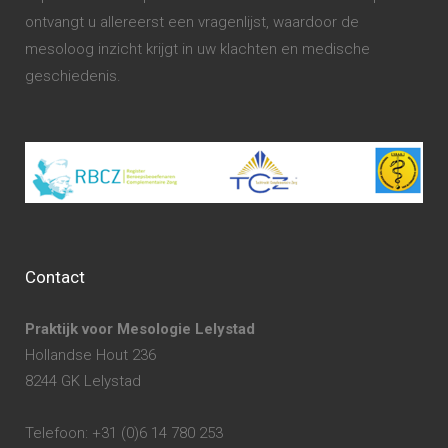
ontvangt u allereerst een vragenlijst, waardoor de
mesoloog inzicht krijgt in uw klachten en medische
geschiedenis.
Contact
Praktijk voor Mesologie Lelystad
Hollandse Hout 236
8244 GK Lelystad
Telefoon: +31 (0)6 14 780 253