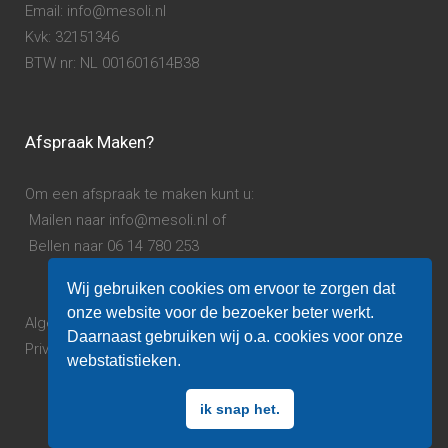
Email: info@mesoli.nl
Kvk: 32151346
BTW nr: NL 001601614B38
Afspraak Maken?
Om een afspraak te maken kunt u:
Mailen naar info@mesoli.nl of
Bellen naar 06 14 780 253
Wij gebruiken cookies om ervoor te zorgen dat
onze website voor de bezoeker beter werkt.
Algemene voorwaarden.
Daarnaast gebruiken wij o.a. cookies voor onze
Privacy verklaring.
webstatistieken.
ik snap het.