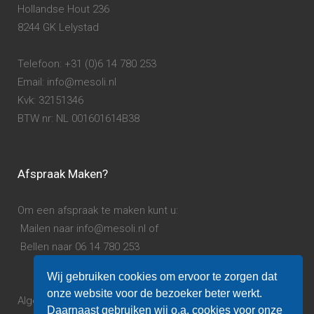
Hollandse Hout 236
8244 GK Lelystad
Telefoon: +31 (0)6 14 780 253
Email: info@mesoli.nl
Kvk: 32151346
BTW nr: NL 001601614B38
Afspraak Maken?
Om een afspraak te maken kunt u:
Mailen naar info@mesoli.nl of
Bellen naar 06 14 780 253
Wij gebruiken cookies om ervoor te zorgen dat
onze website voor de bezoeker beter werkt.
Algemene voorwaarden.
Daarnaast gebruiken wij o.a. cookies voor onze