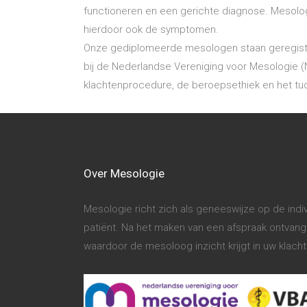
functioneren en een gerichte diagnose. Mesolog
hierdoor ook de symptomen.
Onze gediplomeerde mesologen staan geregistre
bij de Nederlandse Vereniging voor Mesologie 
klachtenprocedure, de beroepsethiek en het tu
Over Mesologie
Mesologie richt zich als geneeswijze op de ind
patiënt. Na het maken van een afspraak ontvangt 
waardoor de mesoloog inzicht krijgt in uw klac