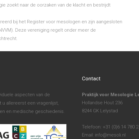
ie zoekt naar de oorzaken van de klacht en bestrijdt
erd bij het Register voor mesologen en zijn aangesloten
(NVVM). Deze vereniging regelt onder meer de
chtrecht.
Contact
ividuele aspecten van de
Praktijk voor Mesologie L
Hollandse Hout 236
u allereerst een vragenlijst,
8244 GK Lelystad
hten en medische geschiedenis.
Telefoon: +31 (0)6 14 780 
Email: info@mesoli.nl