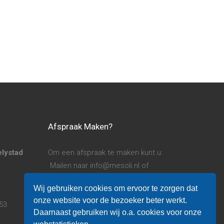
Afspraak Maken?
elystad
Om een afspraak te maken kunt u:
Mailen naar info@mesoli.nl of
Bellen naar 06 14 780 253
Wij gebruiken cookies om ervoor te zorgen dat
onze website voor de bezoeker beter werkt.
253
Algemene voorwaarden.
Daarnaast gebruiken wij o.a. cookies voor onze
Privacy verklaring.