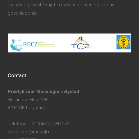
mesoloog inzicht krijgt in uw klachten en medische
geschiedenis.
Contact
Praktijk voor Mesologie Lelystad
Hollandse Hout 236
8244 GK Lelystad
Telefoon: +31 (0)6 14 780 253
Email: info@mesoli.nl