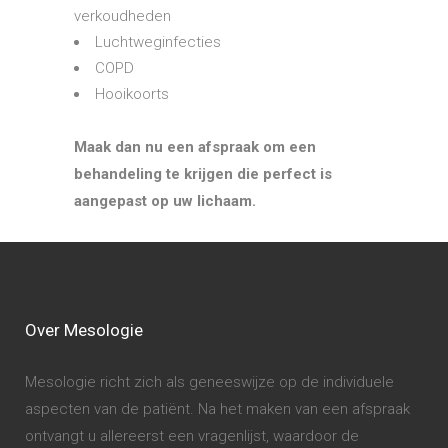
verkoudheden
Luchtweginfecties
COPD
Hooikoorts
Maak dan nu een afspraak om een
behandeling te krijgen die perfect is
aangepast op uw lichaam.
Over Mesologie
Mesologie richt zich als geneeswijze op de individuele
aspecten van de patiënt. Na het maken van een afspraak
ontvangt u allereerst een vragenlijst, waardoor de