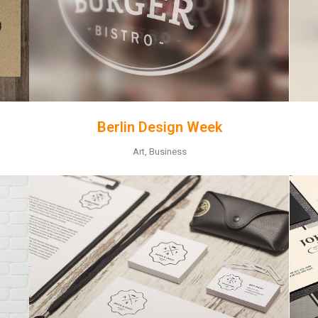
Berlin Design Week
Art, Business
ZOOM
VIEW