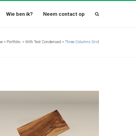
Wie ben ik?
Neem contact op
me
>
Portfolio
>
With Text Condensed
>
Three Columns Grid
ZOOM
VIEW