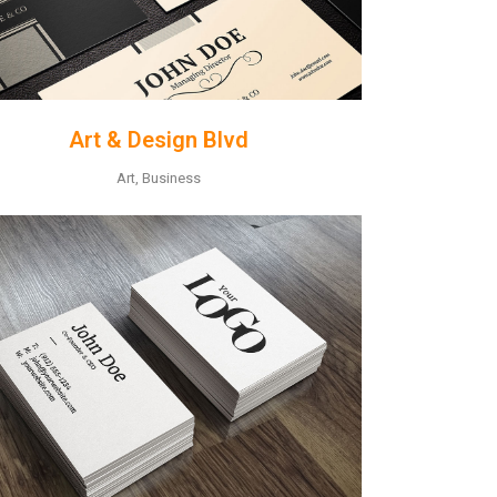
Art & Design Blvd
Art, Business
ZOOM
VIEW