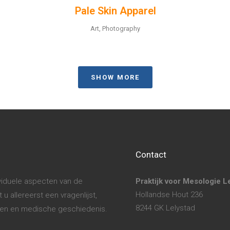
Pale Skin Apparel
Art, Photography
SHOW MORE
Contact
ividuele aspecten van de
Praktijk voor Mesologie L
Hollandse Hout 236
u allereerst een vragenlijst,
8244 GK Lelystad
hten en medische geschiedenis.