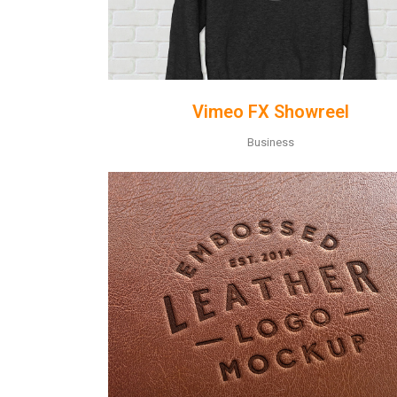
Vimeo FX Showreel
Business
ZOOM
VIEW