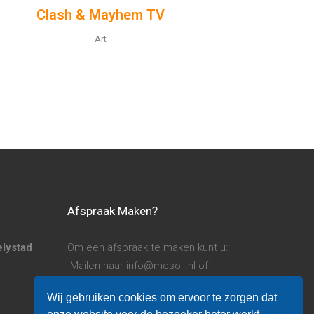
Clash & Mayhem TV
Art
Afspraak Maken?
elystad
Om een afspraak te maken kunt u:
Mailen naar info@mesoli.nl of
Bellen naar 06 14 780 253
Wij gebruiken cookies om ervoor te zorgen dat