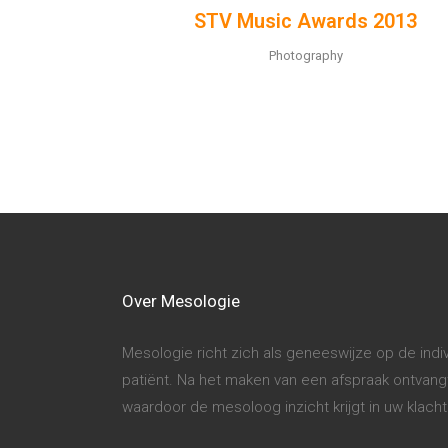
STV Music Awards 2013
Photography
Over Mesologie
Mesologie richt zich als geneeswijze op de ind
patiënt. Na het maken van een afspraak ontvangt 
waardoor de mesoloog inzicht krijgt in uw klac