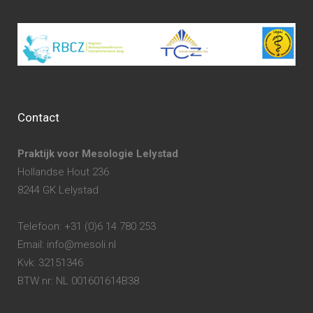
Contact
Praktijk voor Mesologie Lelystad
Hollandse Hout 236
8244 GK Lelystad
Telefoon: +31 (0)6 14 780 253
Email: info@mesoli.nl
Kvk: 32151346
BTW nr: NL 001601614B38