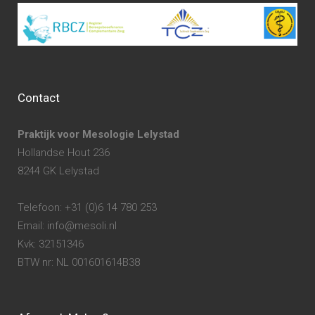
Contact
Praktijk voor Mesologie Lelystad
Hollandse Hout 236
8244 GK Lelystad
Telefoon: +31 (0)6 14 780 253
Email: info@mesoli.nl
Kvk: 32151346
BTW nr: NL 001601614B38