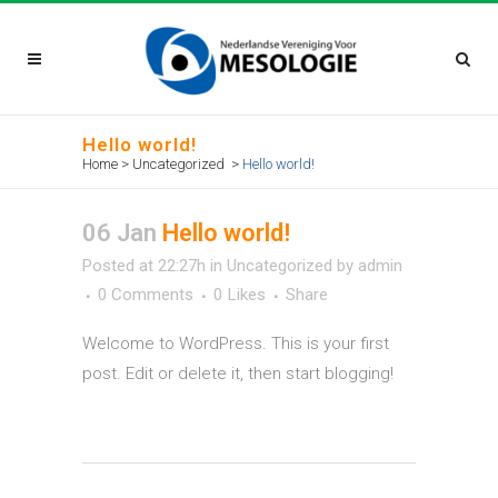
Hello world!
Home
>
Uncategorized
>
Hello world!
06 Jan
Hello world!
Posted at 22:27h
in
Uncategorized
by
admin
0 Comments
0
Likes
Share
Welcome to WordPress. This is your first
post. Edit or delete it, then start blogging!