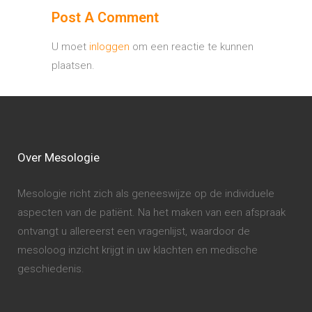
Post A Comment
U moet
inloggen
om een reactie te kunnen
plaatsen.
Over Mesologie
Mesologie richt zich als geneeswijze op de individuele
aspecten van de patiënt. Na het maken van een afspraak
ontvangt u allereerst een vragenlijst, waardoor de
mesoloog inzicht krijgt in uw klachten en medische
geschiedenis.