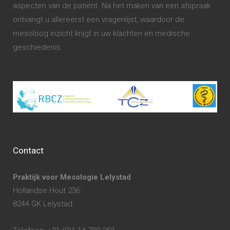
aspecten van de patiënt. Na het maken van een afspraak
ontvangt u allereerst een vragenlijst, waardoor de
mesoloog inzicht krijgt in uw klachten en medische
geschiedenis.
Contact
Praktijk voor Mesologie Lelystad
Hollandse Hout 236
8244 GK Lelystad