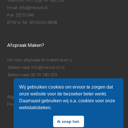
Telefoon: +31 (0)6 14 780 253
Email: info@mesoli.nl
Kvk: 32151346
BTW nr: NL 001601614B38
Afspraak Maken?
Om een afspraak te maken kunt u:
Mailen naar info@mesoli.nl of
Bellen naar 06 14 780 253
Wij gebruiken cookies om ervoor te zorgen dat
onze website voor de bezoeker beter werkt.
Algemene voorwaarden.
Daarnaast gebruiken wij o.a. cookies voor onze
Privacy verklaring.
webstatistieken.
ik snap het.