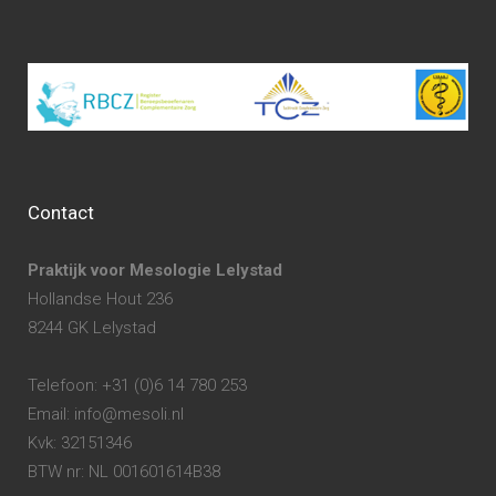
Contact
Praktijk voor Mesologie Lelystad
Hollandse Hout 236
8244 GK Lelystad
Telefoon: +31 (0)6 14 780 253
Email: info@mesoli.nl
Kvk: 32151346
BTW nr: NL 001601614B38